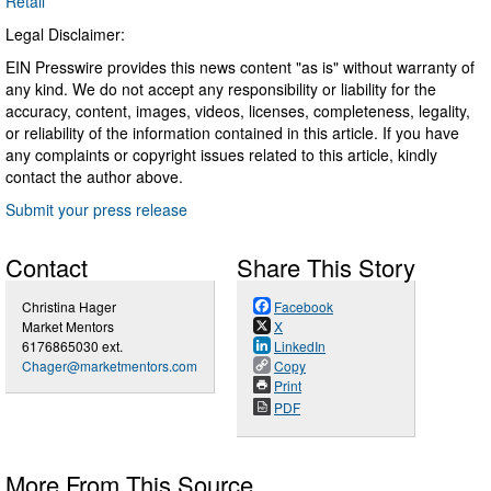
Retail
Legal Disclaimer:
EIN Presswire provides this news content "as is" without warranty of
any kind. We do not accept any responsibility or liability for the
accuracy, content, images, videos, licenses, completeness, legality,
or reliability of the information contained in this article. If you have
any complaints or copyright issues related to this article, kindly
contact the author above.
Submit your press release
Contact
Share This Story
Christina Hager
Facebook
Market Mentors
X
6176865030 ext.
LinkedIn
Chager@marketmentors.com
Copy
Print
PDF
More From This Source