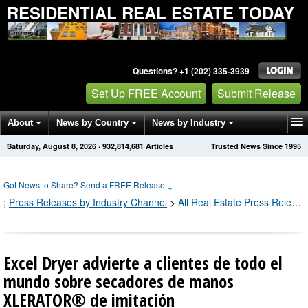
RESIDENTIAL REAL ESTATE TODAY
Questions? +1 (202) 335-3939
Set Up FREE Account
Submit Release
About
News by Country
News by Industry
Saturday, August 8, 2026
·
932,814,681
Articles
Trusted News Since 1995
Get News Alerts
Press Releases
Contact
Got News to Share? Send a FREE Release
↓
;
Press Releases by Industry Channel
>
All Real Estate Press Releases
Excel Dryer advierte a clientes de todo el
mundo sobre secadores de manos
XLERATOR® de imitación